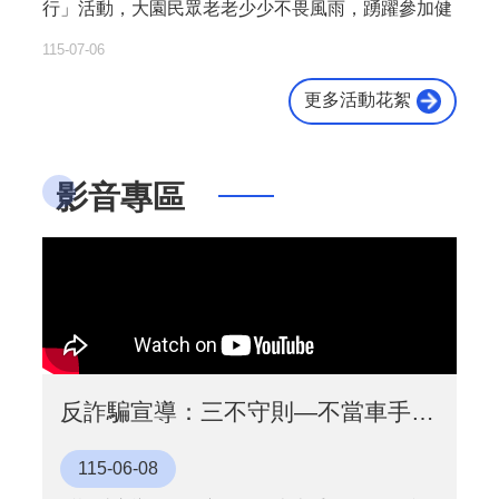
行」活動，大園民眾老老少少不畏風雨，踴躍參加健
走，當天衛生所也前往設攤，給予民眾正確健康知
115-07-06
識。
更多活動花絮
影音專區
反詐騙宣導：三不守則—不當車手、不借帳戶、不點可疑連結（30秒動畫）
115-06-08