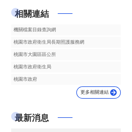
機
數位性別暴力防治四要守則：要告訴師長、要截圖存證、要記得報警、要檢舉對方。
相關連結
關
通
訊
懷孕五要：要按時產前檢查、要認識早產預兆、要做好孕期保健、要辨識危險妊娠、要知道產兆來臨。
機關檔案目錄查詢網
錄
政
桃園市政府衛生局長期照護服務網
懷孕五不：不抽菸喝酒、不吸二手菸、不亂服用藥物、不使用毒品、不選時刻剖腹產。
府
資
桃園市大園區區公所
孕產照護問題請撥打孕產婦關懷諮詢服務專線0800-870-870(抱緊您，抱緊您)
訊
公
桃園市政府衛生局
開
給準爸爸的話：與配偶共同面對生產歷程，迎接美好的新生命；與配偶一同參與生產教育，以實際行動支持配偶。
桃園市政府
回
首
更多相關連結
定期產檢，孕期照護，母嬰平安。
頁
網
配偶為中華民國國民之未納健保新住民懷孕婦女，可持居留證及戶口名簿或現戶戶籍謄本正本至所在地之鄉鎮市區衛生所申請個案紀錄聯。
最新消息
站
導
政府提供懷孕婦女每胎14次產前檢查、2次健康照護衛教指導服務、2次產後健康照護服務補助，歡迎多加利用。
覽