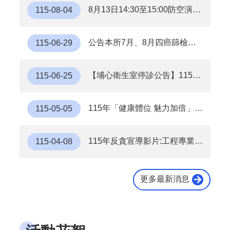
8月13日14:30至15:00防空演習行網降速演練，請預為因應，詳洽NCC官網
115-08-04
市
婚前檢查，孕前諮詢，優生保健好幫手。
政
信
公告本所7月、8月四癌篩檢活動場次
115-06-29
箱
拒絕性別篩選，珍惜我們的寶貝。
常
見
【埔心衛生室停診公告】115年7月起 埔心衛生室停診
115-06-25
生男生女都一樣，健康才是好寶寶。
問
題
115年「健康體位 魅力加倍」減重活動
115-05-05
優生保健好服務，母嬰健康同守護。
桃
園
市
115年反貪宣導影片:工程專業倫理
115-04-08
打破性別刻板印象，成就多元未來。
政
府
性別平等，從拒絕非法篩檢開始。
更多最新消息
隱
私
好孕到，男女一樣好。
權
政
策