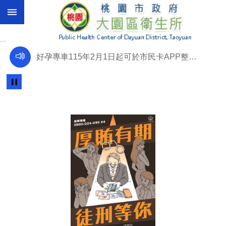
:::
跳到主要內容區塊
最
新
:::
消
好孕專車115年2月1日起可於市民卡APP整合叫車，交通服務更便利，桃園市政府關心您！
息
肺
好孕專車「一生好運卡」享婦幼友善商家專屬優惠，打造孕產婦好生活，桃園市政府關心您！
癌
篩
檢
復興區好孕專車開放婦幼醫療用途都可搭乘，每次來回最高2,600元，桃園市政府關心您！
進
階
好孕專車延長補助效期至產後1年，不限產檢，孕產婦搭乘更安心，桃園市政府關心您！
搜
尋
好孕專車每次懷孕補助9,000元，桃園育兒資源網線上申辦，桃園市政府關心您！
安全性行為很重要，每次使用1個保險套，且只能使用1次，並避免使用油性潤滑劑。
認
識