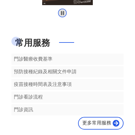
我
從小開始建立親子間談「性」的健康管道，父母用包容、關懷、同理的態度與孩子溝通關於「性」的看法，也可藉此表達自己的性價值觀、鼓勵或擔憂的情緒。
們
訊
預防非預期懷孕四步驟：了解後果、減少刺激、表達明確、安全性行為。
息
公
告
維持「健康體位」很重要，體重過輕會營養不良，體重過重或肥胖使慢性疾病風險上升！
常用服務
門
診
不論是散布自己的自拍性私密影像，或下載其他未成年人的自拍性私密影像皆已犯法!
門診醫療收費基準
資
訊
預防接種紀錄及相關文件申請
過早發生性行為會增加罹患子宮頸癌的機會。
業
疫苗接種時間表及注意事項
務
桃園開辦到宅坐月子服務，落實不利處境及多胞胎產婦健康平權，請洽諮詢專線（03）3317025、3317125或Line搜尋「@318lerxd」
資
門診看診流程
訊
24歲（含）以下年輕族群，可匿名且免費接受梅毒篩檢服務。
門診資訊
便
民
更多常用服務
服
數位性別暴力防治五不守則：不違反意願、不聽從自拍、不倉促傳訊、不轉寄私照、不取笑被害。
務