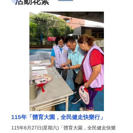
活動花絮
女孩男孩皆平等，寶貝健康最重要，拒絕性別篩選，珍惜我們的寶貝。
網
站
女孩男孩一樣好，生來通通都是寶!
安
全
政
8月13日14:30至15:00防空演習行網降速演練，請預為因應，詳洽NCC官網
策
政
全國首創0-6歲兒童安全座椅交通服務，115年2月1日起可於市民卡APP註冊綁定及叫車，桃園市政府關心您！
府
網
站
資
料
開
放
宣
告
115年「體育大園，全民健走快樂行」
115年6月27日(星期六)「體育大園，全民健走快樂